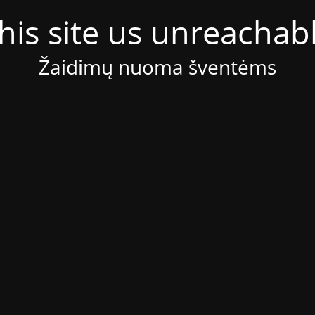
his site us unreachab
Žaidimų nuoma šventėms